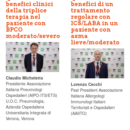
benefici clinici
benefici di un
della triplice
trattamento
terapia nel
regolare con
paziente con
ICS/LABA in un
BPCO
paziente con
moderato/severo
asma
lieve/moderato
Claudio Micheletto
Presidente Associazione
Lorenzo Cecchi
Italiana Pneumologi
Past President Associazione
Ospedalieri (AIPO-ITS/ETS)
Italiana Allergologi
U.O.C. Pneumologia,
Immunologi Italiani
Azienda Ospedaliera
Territoriali e Ospedalieri
Universitaria Integrata di
(AAIITO)
Verona, Verona