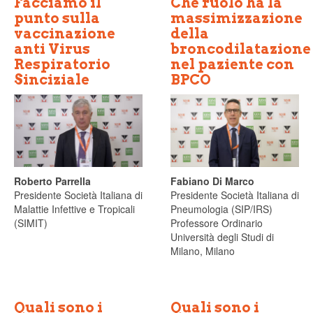
Facciamo il
Che ruolo ha la
punto sulla
massimizzazione
vaccinazione
della
anti Virus
broncodilatazione
Respiratorio
nel paziente con
Sinciziale
BPCO
Roberto Parrella
Fabiano Di Marco
Presidente Società Italiana di
Presidente Società Italiana di
Malattie Infettive e Tropicali
Pneumologia (SIP/IRS)
(SIMIT)
Professore Ordinario
Università degli Studi di
Milano, Milano
Quali sono i
Quali sono i