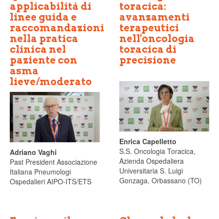
applicabilità di
toracica:
linee guida e
avanzamenti
raccomandazioni
terapeutici
nella pratica
nell'oncologia
clinica nel
toracica di
paziente con
precisione
asma
lieve/moderato
Enrica Capelletto
S.S. Oncologia Toracica,
Adriano Vaghi
Azienda Ospedaliera
Past President Associazione
Universitaria S. Luigi
Italiana Pneumologi
Gonzaga, Orbassano (TO)
Ospedalieri AIPO-ITS/ETS