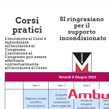
Corsi
SI ringraziano
per il
pratici
supporto
incondizionato
L'iscrizione ai Corsi è
subordinata
all'iscrizione al
Congresso.
L'iscrizione al
Congresso può essere
effettuata
contestualmente
all'iscrizione al Corso.
Venerdì 9 Giugno 2023
Sala 3
Sala 4
Sala 5
La pneumologia
Ecografia
interventistica: il
La ve
Diagnosi e terapia
toracica:
mondo dei
mecc
nei DRS e
fondamenti di
simulatori,
inva
strumentazione
base e guida alle
ecoendoscopia,
prati