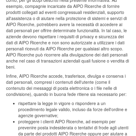
conto, per gli scopi descritti nella presente informativa. Ad
esempio, compagnie incaricate da AIPO Ricerche di fornire
prodotti collegati ad eventi congressuali residenziali, supporto
all'assistenza o di aiutare nella protezione di sistemi e servizi di
AIPO Ricerche, potrebbero avere la necessità di accedere ai
dati personali per offrire determinate funzionalità. In tal caso, le
aziende devono rispettare i requisiti di privacy e sicurezza dei
dati di AIPO Ricerche e non sono autorizzate a utilizzare i dati
personali ricevuti da AIPO Ricerche per qualsiasi altro scopo.
AIPO Ricerche può ricorrere alla divulgazione dei dati personali
anche nel caso di transazioni aziendali quali fusione o vendita di
beni.
Infine, AIPO Ricerche accede, trasferisce, divulga e conserva i
dati personali, compresi i contenuti dell'utente (come il
contenuto dei messaggi di posta elettronica o i file nelle di
condivisione), quando in buona fede ritiene sia necessario per:
rispettare la legge in vigore o rispondere a un
procedimento legale valido, incluso da forze dell'ordine e
agenzie governative;
proteggere i clienti AIPO Ricerche, ad esempio per
prevenire posta indesiderata o tentativi di frode agli utenti
da parte dei prodotti AIPO Ricerche oppure per aiutare a