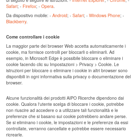
di seguito e seguire le istruzioni: -
Internet Explorer
; -
Chrome
; -
Safari
; -
Firefox
; -
Opera
.
Da dispositivo mobile: -
Android
; -
Safari
; -
Windows Phone
; -
Blackberry
.
Come controllare i cookie
La maggior parte dei browser Web accetta automaticamente i
cookie, ma fornisce controlli per bloccarli o eliminarli. Ad
esempio, in Microsoft Edge è possibile bloccare o eliminare i
cookie facendo clic su Impostazioni > Privacy > Cookie. Le
istruzioni per bloccare o eliminare i cookie in altri browser sono
disponibili in ogni informativa sulla privacy o documentazione del
browser.
Alcune funzionalità dei prodotti AIPO Ricerche dipendono dai
cookie. Qualora l'utente scelga di bloccare i cookie, potrebbe
non riuscire ad accedere o a utilizzare tali funzionalità e le
preferenze che si basano sui cookie potrebbero andare perse.
Se si eliminano i cookie, le impostazioni e le preferenze da essi
controllate, verranno cancellate e potrebbe essere necessario
ricrearle.